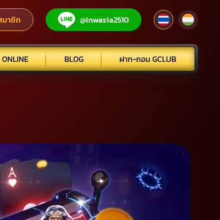
สมาชิก
@lnwasia2510
T ONLINE
BLOG
ฝาก-ถอน GCLUB