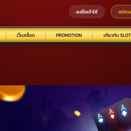
ลงชื่อเข้าใช้
สมัคร
เว็บสล็อต
PROMOTION
เกี่ยวกับ SLO