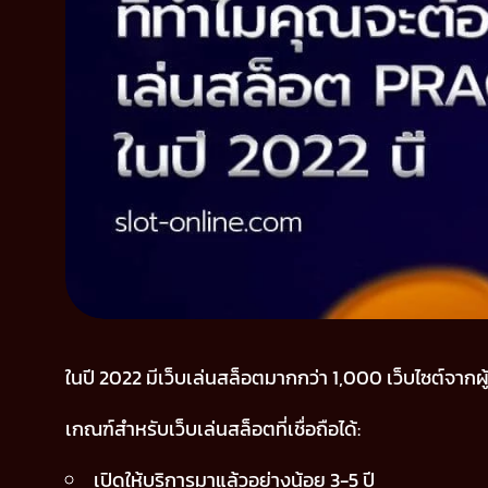
ในปี 2022 มีเว็บเล่นสล็อตมากกว่า 1,000 เว็บไซต์จาก
เกณฑ์สำหรับเว็บเล่นสล็อตที่เชื่อถือได้:
เปิดให้บริการมาแล้วอย่างน้อย 3-5 ปี