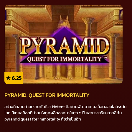
★
6.25
PYRAMID: QUEST FOR IMMORTALITY
อย่างที่หลายท่านทราบกันดีว่า Netent คือค่ายพัฒนาเกมสล็อตออนไลน์ระดับ
โลก มีเกมสล็อตที่น่าสนใจถูกผลิตออกมาในทุก ๆ ปี หลายรายธีมหลายสีสัน
pyramid quest for immortality ถือว่าเป็นอีก