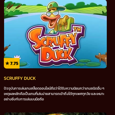
★
7.75
SCRUFFY DUCK
ปัจจุบันการเล่นเกมสล็อตออนไลน์ถือว่าได้รับความนิยมกว่าเกมชนิดอื่น ๆ
เหตุผลหลักคือเป็นเกมที่เล่นง่ายสามารถเข้าถึงได้ทุกเพศทุกวัย และเหมาะ
อย่างยิ่งกับการเล่นบนมือถือ