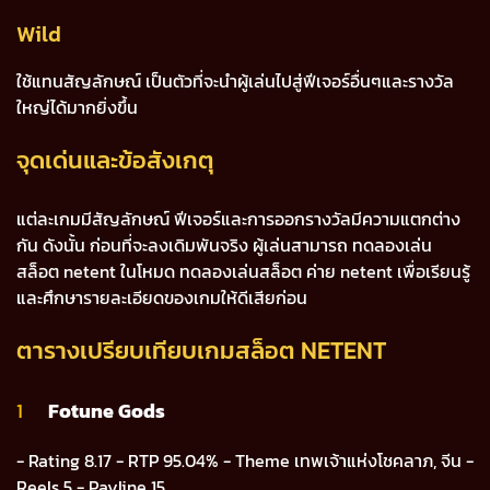
Wild
ใช้แทนสัญลักษณ์ เป็นตัวที่จะนำผู้เล่นไปสู่ฟีเจอร์อื่นๆและรางวัล
ใหญ่ได้มากยิ่งขึ้น
จุดเด่นและข้อสังเกตุ
แต่ละเกมมีสัญลักษณ์ ฟีเจอร์และการออกรางวัลมีความแตกต่าง
กัน ดังนั้น ก่อนที่จะลงเดิมพันจริง ผู้เล่นสามารถ ทดลองเล่น
สล็อต netent ในโหมด ทดลองเล่นสล็อต ค่าย netent เพื่อเรียนรู้
และศึกษารายละเอียดของเกมให้ดีเสียก่อน
ตารางเปรียบเทียบเกมสล็อต NETENT
Fotune Gods
- Rating 8.17 - RTP 95.04% - Theme เทพเจ้าแห่งโชคลาภ, จีน -
Reels 5 - Payline 15