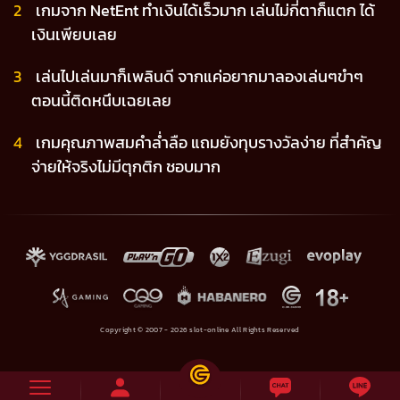
เกมจาก NetEnt ทำเงินได้เร็วมาก เล่นไม่กี่ตาก็แตก ได้
เงินเพียบเลย
เล่นไปเล่นมาก็เพลินดี จากแค่อยากมาลองเล่นๆขำๆ
ตอนนี้ติดหนึบเฉยเลย
เกมคุณภาพสมคำล่ำลือ แถมยังทุบรางวัลง่าย ที่สำคัญ
จ่ายให้จริงไม่มีตุกติก ชอบมาก
Copyright © 2007 -
2026
slot-online
All Rights Reserved