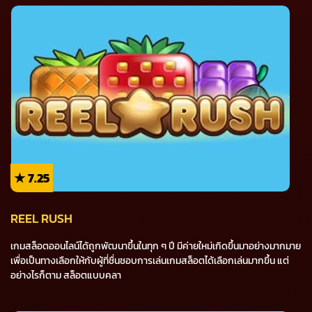
★
7.25
REEL RUSH
เกมสล็อตออนไลน์ได้ถูกพัฒนาขึ้นในทุก ๆ ปี มีค่ายใหม่เกิดขึ้นมาอย่างมากมาย
เพื่อเป็นทางเลือกให้กับผู้ที่ชื่นชอบการเล่นเกมสล็อตได้เลือกเล่นมากขึ้น แต่
อย่างไรก็ตาม สล็อตแบบคลา