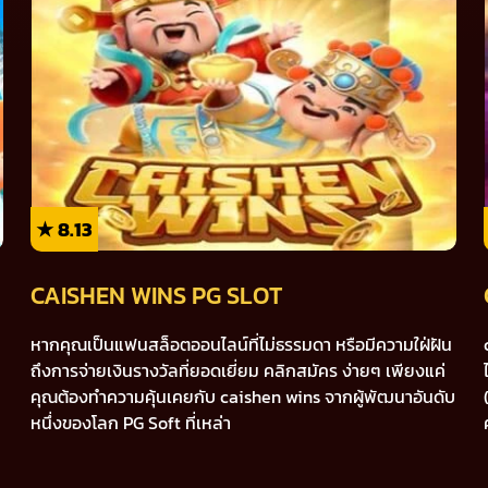
★
8.13
CAISHEN WINS PG SLOT
หากคุณเป็นแฟนสล็อตออนไลน์ที่ไม่ธรรมดา หรือมีความใฝ่ฝัน
ถึงการจ่ายเงินรางวัลที่ยอดเยี่ยม คลิกสมัคร ง่ายๆ เพียงแค่
คุณต้องทำความคุ้นเคยกับ caishen wins จากผู้พัฒนาอันดับ
หนึ่งของโลก PG Soft ที่เหล่า