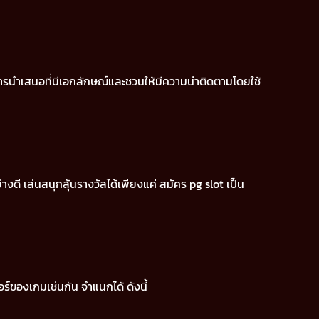
การนำเสนอที่มีเอกลักษณ์และชวนให้มีความน่าติดตามโดยใช้
ดี เล่นสนุกลุ้นรางวัลได้เพียงแค่ สมัคร pg slot เป็น
์ของเกมเช่นกัน จำแนกได้ ดังนี้