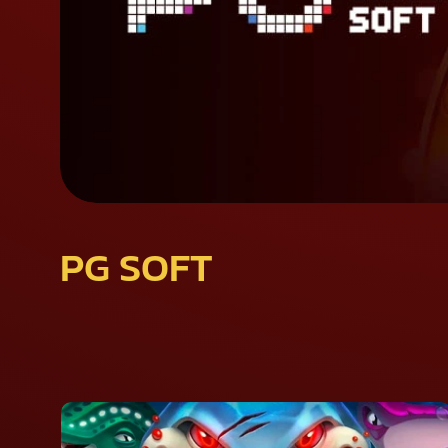
PG SOFT