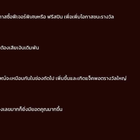
าสซื้อฟีเจอร์พิเศษหรือ ฟรีสปิน เพื่อเพิ่มโอกาสชนะรางวัล
่ต้องเสียเงินเดิมพัน
กษณ์จะเหมือนกันในช่องถัดไป เพิ่มขึ้นและเกิดแจ็คพอตรางวัลใหญ่
ยิ่งเลขมากก็ยิ่งมียอดคูณมากขึ้น