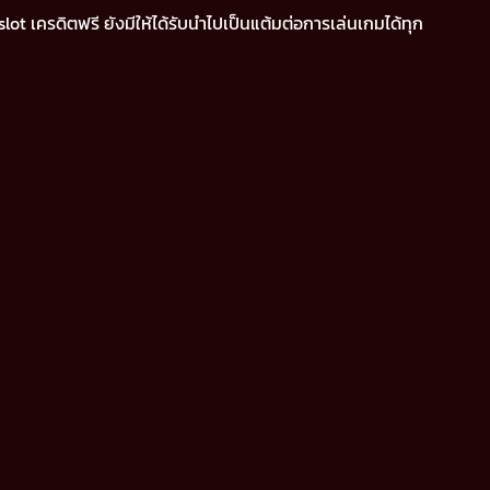
ot เครดิตฟรี ยังมีให้ได้รับนำไปเป็นแต้มต่อการเล่นเกมได้ทุก