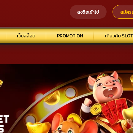
ลงชื่อเข้าใช้
สมัคร
เว็บสล็อต
PROMOTION
เกี่ยวกับ SLO