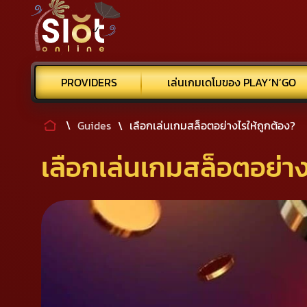
PROVIDERS
เล่นเกมเดโมของ PLAY’N’GO
\
Guides
\
เลือกเล่นเกมสล็อตอย่างไรให้ถูกต้อง?
เลือกเล่นเกมสล็อตอย่าง