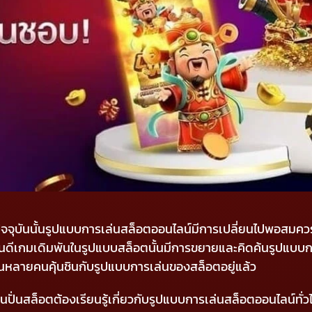
าปัจจุบันนั้นรูปแบบการเล่นสล็อตออนไลน์มีการเปลี่ยนไปพอสมคว
บกันดีเกมเดิมพันในรูปแบบสล็อตนั้นมีการขยายและคิดค้นรูปแบบกา
พันหลายคนคุ้นชินกับรูปแบบการเล่นของสล็อตอยู่แล้ว
พันปั่นสล็อตต้องเรียนรู้เกี่ยวกับรูปแบบการเล่นสล็อตออนไลน์ทั่วไป