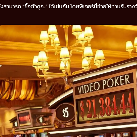
ามารถ “ซื้อตัวคูณ” ได้เช่นกัน โดยฟีเจอร์นี้ช่วยให้ท่านรับราง