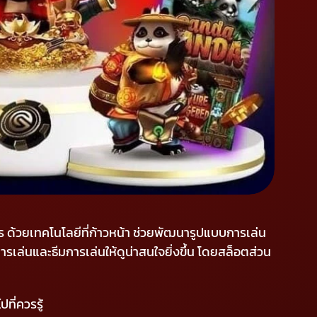
ร ด้วยเทคโนโลยีที่ก้าวหน้า ช่วยพัฒนารูปแบบการเล่น
รเล่นและธีมการเล่นให้ดูน่าสนใจยิ่งขึ้น โดยสล็อตส่วน
ที่ควรรู้