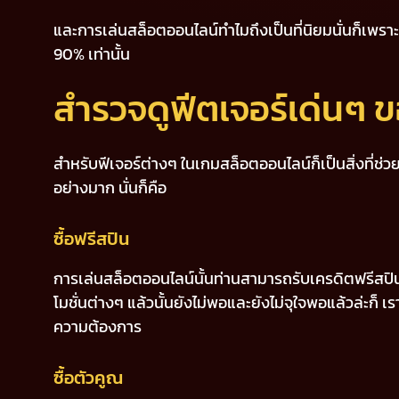
และการเล่นสล็อตออนไลน์ทำไมถึงเป็นที่นิยมนั่นก็เพราะ
90% เท่านั้น
สำรวจดูฟีตเจอร์เด่นๆ 
สำหรับฟีเจอร์ต่างๆ ในเกมสล็อตออนไลน์ก็เป็นสิ่งที่ช่วยให
อย่างมาก นั่นก็คือ
ซื้อฟรีสปิน
การเล่นสล็อตออนไลน์นั้นท่านสามารถรับเครดิตฟรีสปินได้
โมชั่นต่างๆ แล้วนั้นยังไม่พอและยังไม่จุใจพอแล้วล่ะก็
ความต้องการ
ซื้อตัวคูณ