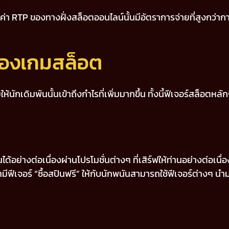
ค่า RTP ของทางฝั่งสล็อตออนไลน์นั้นมีอัตราการจ่ายที่สูงกว่าก
ของเกมสล็อต
้นักเดิมพันนั้นเข้าถึงกำไรที่เพิ่มมากขึ้น ทั้งนี้ฟีเจอร์สล็อตหลั
อย่างต่อเนื่องผ่านโปรโมชั่นต่างๆ ที่เสิร์ฟให้ท่านอย่างต่อเนื
 เรามีฟีเจอร์ “ซื้อสปินฟรี” ให้กับนักพนันสามารถใช้ฟีเจอร์ต่าง