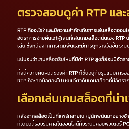
ตรวจสอบดูค่า RTP และ
RTP คืออะไร? และมีความสำคัญกับการเล่นสล็อตออนไลน์
อัตราการจ่ายคืนแก่ผู้เล่นที่เล่นเกมสล็อตนั่นเอง RT
เล่น ซึ่งหลังจากการเดิมพันและมีการถูกรางวัลขึ้น 
แน่นอนว่าเกม
สล็อตธีม
ไหนที่มีค่า RTP สูงก็ย่อมมีอัตร
ทั้งนี้ความผันผวนของค่า RTP ก็ขึ้นอยู่กับรูปแบบการออ
RTP ก็จะลดน้อยลงไป เช่นเดียวกับเกมสล๊อตที่มีอัตราก
เลือกเล่นเกมสล็อตที่น่าเช
หลังจากสล๊อตเป็นที่แพร่หลายในหมู่นักพนันมาอย่างช้า
ที่เดี๋ยวนี้รองรับคาสิโนออนไลน์ทั้งระบบคอมพิวเตอร์ P