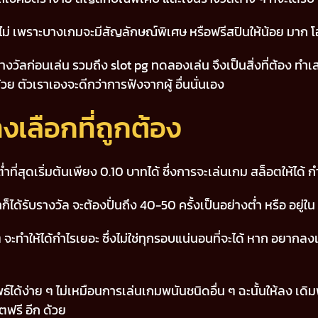
ไม่ เพราะบางเกมจะมีสัญลักษณ์พิเศษ หรือฟรีสปินให้น้อย มาก 
รางวัลก่อนเล่น รวมถึง
slot pg ทดลองเล่น
จึงเป็นสิ่งที่ต้อง ท
ด้วย ตัวเราเองจะดีกว่าการฟังจากผู้ อื่นนั่นเอง
งเลือกที่ถูกต้อง
ที่สุดเริ่มต้นเพียง 0.10 บาทได้ ซึ่งการจะเล่นเกม สล็อตให้ได้ กำ
็ได้รับรางวัล จะต้องปั่นถึง 40-50 ครั้งเป็นอย่างต่ำ หรือ อยู
ะทำให้ได้กำไรเยอะ ซึ่งไม่ใช่ทุกรอบแน่นอนที่จะได้ หาก อยากลงเดิ
ธ์ได้ง่าย ๆ ไม่เหมือนการเล่นเกมพนันชนิดอื่น ๆ ฉะนั้นให้ลง เดิ
ิตฟรี
อีก ด้วย