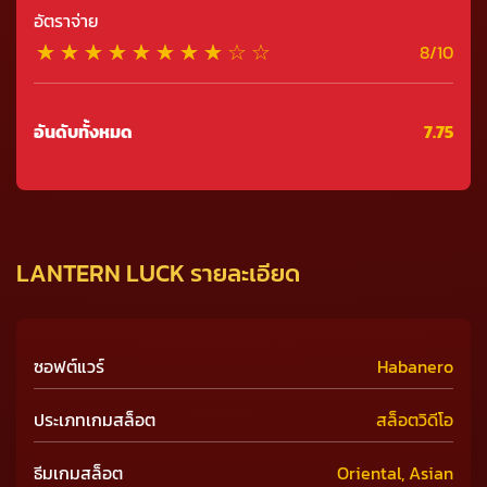
อัตราจ่าย
★
☆
★
☆
★
☆
★
☆
★
☆
★
☆
★
☆
★
☆
☆
☆
8
/10
อันดับทั้งหมด
7.75
LANTERN LUCK
รายละเอียด
ซอฟต์แวร์
Habanero
ประเภทเกมสล็อต
สล็อตวิดีโอ
ธีมเกมสล็อต
Oriental, Asian