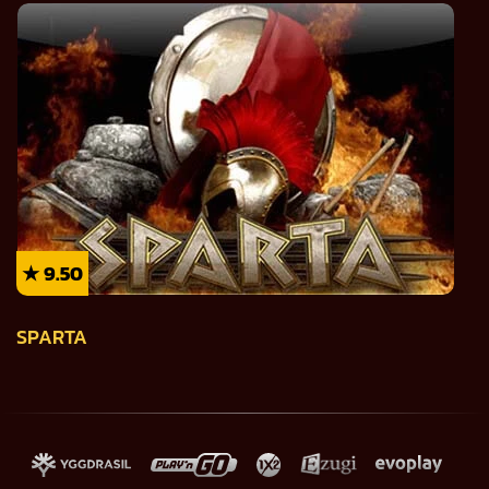
★
9.50
SPARTA