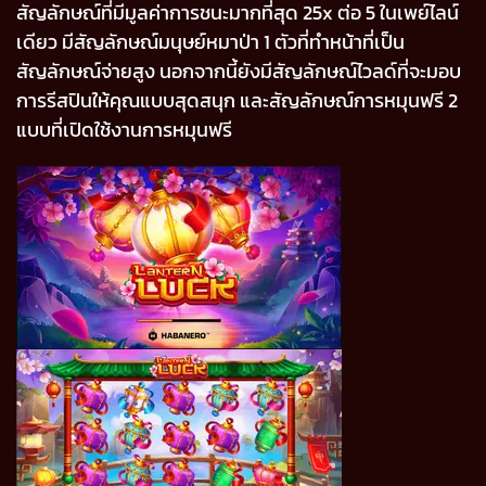
สัญลักษณ์ที่มีมูลค่าการชนะมากที่สุด 25x ต่อ 5 ในเพย์ไลน์
เดียว มีสัญลักษณ์มนุษย์หมาป่า 1 ตัวที่ทำหน้าที่เป็น
สัญลักษณ์จ่ายสูง นอกจากนี้ยังมีสัญลักษณ์ไวลด์ที่จะมอบ
การรีสปินให้คุณแบบสุดสนุก และสัญลักษณ์การหมุนฟรี 2
แบบที่เปิดใช้งานการหมุนฟรี