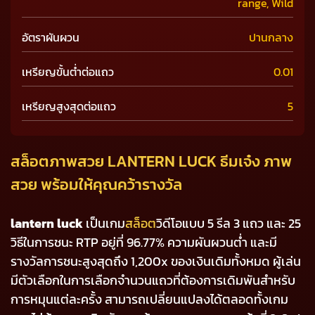
range, Wild
อัตราผันผวน
ปานกลาง
เหรียญขั้นต่ำต่อแถว
0.01
เหรียญสูงสุดต่อแถว
5
สล็อตภาพสวย LANTERN LUCK ธีมเจ๋ง ภาพ
สวย พร้อมให้คุณคว้ารางวัล
lantern luck
เป็นเกม
สล็อต
วิดีโอแบบ 5 รีล 3 แถว และ 25
วิธีในการชนะ RTP อยู่ที่ 96.77% ความผันผวนต่ำ และมี
รางวัลการชนะสูงสุดถึง 1,200x ของเงินเดิมทั้งหมด ผู้เล่น
มีตัวเลือกในการเลือกจำนวนแถวที่ต้องการเดิมพันสำหรับ
การหมุนแต่ละครั้ง สามารถเปลี่ยนแปลงได้ตลอดทั้งเกม