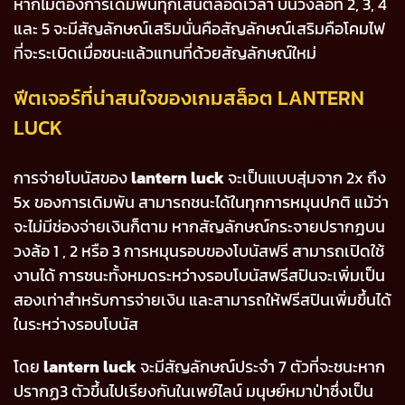
หากไม่ต้องการเดิมพันทุกเส้นตลอดเวลา บนวงล้อที่ 2, 3, 4
และ 5 จะมีสัญลักษณ์เสริมนั่นคือสัญลักษณ์เสริมคือโคมไฟ
ที่จะระเบิดเมื่อชนะแล้วแทนที่ด้วยสัญลักษณ์ใหม่
ฟีตเจอร์ที่น่าสนใจของเกมสล็อต LANTERN
LUCK
การจ่ายโบนัสของ
lantern luck
จะเป็นแบบสุ่มจาก 2x ถึง
5x ของการเดิมพัน สามารถชนะได้ในทุกการหมุนปกติ แม้ว่า
จะไม่มีช่องจ่ายเงินก็ตาม หากสัญลักษณ์กระจายปรากฏบน
วงล้อ 1 , 2 หรือ 3 การหมุนรอบของโบนัสฟรี สามารถเปิดใช้
งานได้ การชนะทั้งหมดระหว่างรอบโบนัสฟรีสปินจะเพิ่มเป็น
สองเท่าสำหรับการจ่ายเงิน และสามารถให้ฟรีสปินเพิ่มขึ้นได้
ในระหว่างรอบโบนัส
โดย
lantern luck
จะมีสัญลักษณ์ประจำ 7 ตัวที่จะชนะหาก
ปรากฏ3 ตัวขึ้นไปเรียงกันในเพย์ไลน์ มนุษย์หมาป่าซึ่งเป็น