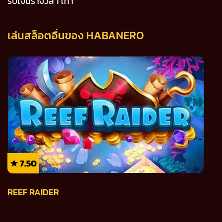
รับเงินรางวัล 1 เท่า
เล่นสล็อตอื่นของ
HABANERO
★
7.50
REEF RAIDER