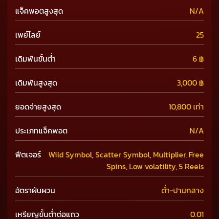
แจ็คพอตสูงสุด
N/A
เพย์ไลย์
25
เดิมพันขั้นต่ำ
6 ฿
เดิมพันสูงสุด
3,000 ฿
ยอดจ่ายสูงสุด
10,800 เท่า
ประเภทแจ็คพอต
N/A
ฟีตเจอร์
Wild Symbol, Scatter Symbol, Multiplier, Free
Spins, Low volatility, 5 Reels
อัตราผันผวน
ต่ำ-ปานกลาง
เหรียญขั้นต่ำต่อแถว
0.01