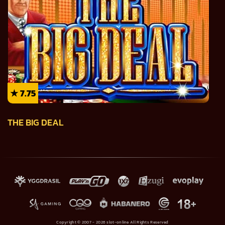
★
7.75
THE BIG DEAL
Copyright © 2007 -
2026
slot-online
All Rights Reserved