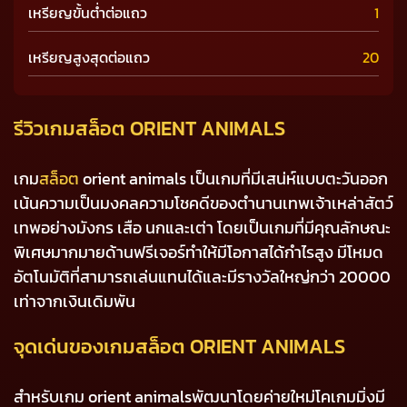
เหรียญขั้นต่ำต่อแถว
1
เหรียญสูงสุดต่อแถว
20
รีวิวเกมสล็อต ORIENT ANIMALS
เกม
สล็อต
orient animals เป็นเกมที่มีเสน่ห์แบบตะวันออก
เน้นความเป็นมงคลความโชคดีของตำนานเทพเจ้าเหล่าสัตว์
เทพอย่างมังกร เสือ นกและเต่า โดยเป็นเกมที่มีคุณลักษณะ
พิเศษมากมายด้านฟรีเจอร์ทำให้มีโอกาสได้กำไรสูง มีโหมด
อัตโนมัติที่สามารถเล่นแทนได้และมีรางวัลใหญ่กว่า 20000
เท่าจากเงินเดิมพัน
จุดเด่นของเกมสล็อต ORIENT ANIMALS
สำหรับเกม orient animalsพัฒนาโดยค่ายใหม่โคเกมมิ่งมี