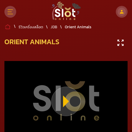
\
รีวิวเครื่องสล็อต
\
JDB
\
Orient Animals
ORIENT ANIMALS