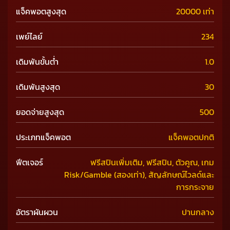
แจ็คพอตสูงสุด
20000 เท่า
เพย์ไลย์
234
เดิมพันขั้นต่ำ
1.0
เดิมพันสูงสุด
30
ยอดจ่ายสูงสุด
500
ประเภทแจ็คพอต
แจ็คพอตปกติ
ฟีตเจอร์
ฟรีสปินเพิ่มเติม, ฟรีสปิน, ตัวคูณ, เกม
Risk/Gamble (สองเท่า), สัญลักษณ์ไวลด์และ
การกระจาย
อัตราผันผวน
ปานกลาง