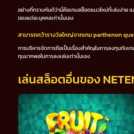
อย่างที่ทราบกันดีว่านี่คือเกมสล็อตแนวใหม่ที่เล่นง่าย 
ของแต่ละบุคคลเท่านั้นเอง
สามารถคว้ารางวัลใหญ่จากเกม parthenon quest 
การบริหารจัดการถือเป็นเรื่องสำคัญในการลงทุนกับเกม
ทุนมากพอในการลงเล่นเท่านั้นเอง
เล่นสล็อตอื่นของ
NETE