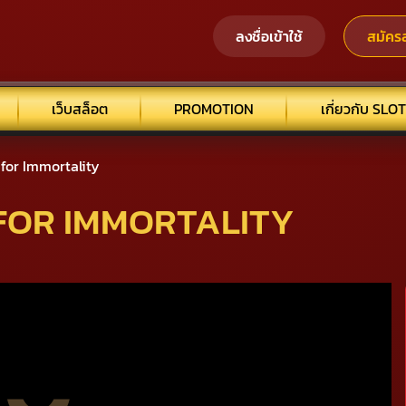
ลงชื่อเข้าใช้
สมัคร
เว็บสล็อต
PROMOTION
เกี่ยวกับ SLO
for Immortality
FOR IMMORTALITY