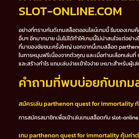
SLOT-ONLINE.COM
อย่างที่ทราบกันดีเกมสล็อตออนไลน์เกมนี้ ธีมของเกม
อื่นๆ อีกมากมาย นั่นไม่ได้ทำให้เกมนี้ไม่น่าสนใจแต่อย
ที่มาของชัยชนะครั้งใหญ่ นอกจากนี้เกมสล็อต
partheno
ในการหมุนฟรีเนื่องจากตัวคูณ และเมื่อท่านเลือกเล่นที่ 
และสร้างกำไร แถมเล่นง่ายเข้าใจง่าย เหมาะสำหรับผู้เ
คำถามที่พบบ่อยกับเกม
สมัครเล่น parthenon quest for immortality กับ
การสมัครสมาชิกเพื่อเข้าเล่นเกมสล็อตกับ slot-online.co
เกม parthenon quest for immortality คุ้มค่าต่