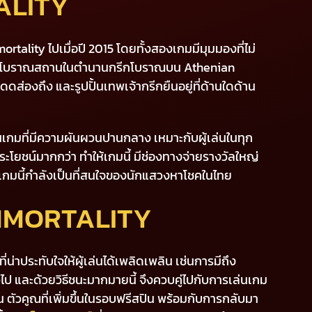
ALITY
tality ไปเมื่อปี 2015 โดยทั้งสองเกมมีมุมมองที่ไม่
้นไปที่โบราณสถานในตำนานกรีกโบราณบน Athenian
ดส่องถึง และรูปปั้นเทพเจ้ากรีกยืนอยู่ที่ด้านใดด้าน
เป็นเกมที่มีความผันผวนปานกลาง เหมาะกับผู้เล่นในทุก
ื้อประโยชน์มากกว่า ทำให้เกมนี้ มีช่องทางจ่ายรางวัลใหญ่
ี่เกมนี้กำลังเป็นที่สนใจของนักแสวงหาโชคในไทย
MMORTALITY
าประทับใจให้ผู้เล่นได้เพลิดเพลิน เช่นการมีถึง
ป และด้วยวิธีชนะมากมายนี้ จึงควบคู่ไปกับการเล่นเกม
น ตัวคูณที่เพิ่มขึ้นในรอบฟรีสปิน พร้อมกับการกลับมา