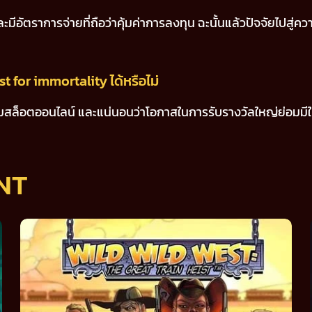
และมีอัตราการจ่ายที่ถือว่าคุ้มค่าการลงทุน ฉะนั้นแล้วปัจจัยไปส
for immortality ได้หรือไม่
สล็อตออนไลน์ และแน่นอนว่าโอกาสในการรับรางวัลใหญ่ย่อมมีให้ท
NT