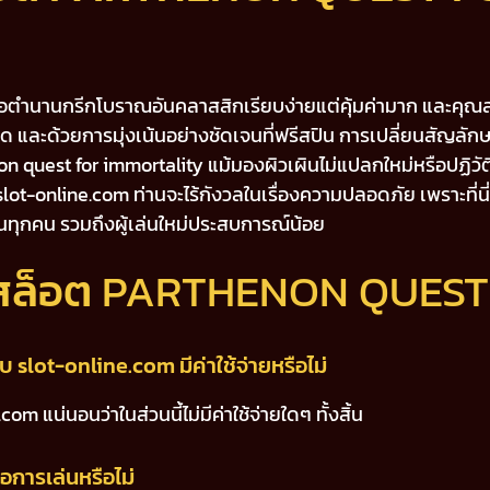
คือตำนานกรีกโบราณอันคลาสสิกเรียบง่ายแต่คุ้มค่ามาก
และคุณส
่างใด และด้วยการมุ่งเน้นอย่างชัดเจนที่ฟรีสปิน การเปลี่ยนสัญลั
n quest for immortality
แม้มองผิวเผินไม่แปลกใหม่หรือปฏิวัต
slot-online.com ท่านจะไร้กังวลในเรื่องความปลอดภัย เพราะที่นี่
ล่นทุกคน รวมถึงผู้เล่นใหม่ประสบการณ์น้อย
สล็อต
PARTHENON QUEST
 slot-online.com มีค่าใช้จ่ายหรือไม่
m แน่นอนว่าในส่วนนี้ไม่มีค่าใช้จ่ายใดๆ ทั้งสิ้น
อการเล่นหรือไม่