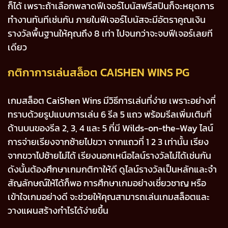
ก็ได้ เพราะถ้าเลือกพลาดฟีเจอร์โบนัสฟรีสปินก็จะหยุดการ
ทำงานทันทีเช่นกัน ภายในฟีเจอร์โบนัสจะมีอัตราคูณเงิน
รางวัลพื้นฐานให้คุณถึง 8 เท่า ไปจนกว่าจะจบฟีเจอร์เลยที
เดียว
กติกาการเล่นสล็อต CAISHEN WINS PG
เกมสล็อต CaiShen Wins
มีวิธีการเล่นที่ง่าย เพราะอย่างที่
ทราบด้วยรูปแบบการเล่น 6 รีล 5 แถว พร้อมรีลเพิ่มเติมที่
ด้านบนของรีล 2, 3, 4 และ 5 ที่มี Wilds-on-the-Way ไลน์
การจ่ายเรียงจากซ้ายไปขวา จากแถวที่ 1 2 3 เท่านั้น เรียง
จากขวาไปซ้ายไม่ได้ เรียงนอกเหนือไลน์รางวัลไม่ได้เช่นกัน
ดังนั้นต้องศึกษาเกมกติกาให้ดี ดูไลน์รางวัลเป็นหลักและจำ
สัญลักษณ์ให้ได้ก็พอ การศึกษาเกมอย่างเชี่ยวชาญ หรือ
เข้าใจเกมอย่างดี จะช่วยให้คุณสามารถเล่นเกมสล็อตและ
วางแผนสร้างกำไรได้ง่ายขึ้น