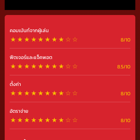
คอมเม้นท์จากผู้เล่น
★
☆
★
☆
★
☆
★
☆
★
☆
★
☆
★
☆
★
☆
☆
☆
8
/10
ฟีตเจอร์และแจ็คพอต
★
☆
★
☆
★
☆
★
☆
★
☆
★
☆
★
☆
★
☆
☆
☆
8.5
/10
ตั้งค่า
★
☆
★
☆
★
☆
★
☆
★
☆
★
☆
★
☆
★
☆
☆
☆
8
/10
อัตราจ่าย
★
☆
★
☆
★
☆
★
☆
★
☆
★
☆
★
☆
★
☆
☆
☆
8
/10