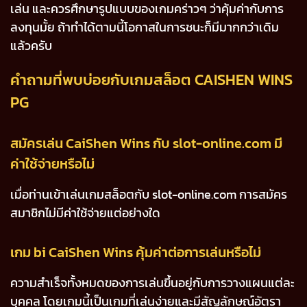
เล่น และควรศึกษารูปแบบของเกมคร่าวๆ ว่าคุ้มค่ากับการ
ลงทุนมั้ย ถ้าทำได้ตามนี้โอกาสในการชนะก็มีมากกว่าเดิม
แล้วครับ
คำถามที่พบบ่อยกับเกมสล็อต CAISHEN WINS
PG
สมัครเล่น CaiShen Wins กับ slot-online.com มี
ค่าใช้จ่ายหรือไม่
เมื่อท่านเข้าเล่นเกมสล็อตกับ slot-online.com การสมัคร
สมาชิกไม่มีค่าใช้จ่ายแต่อย่างใด
เกม bi
CaiShen Wins
คุ้มค่าต่อการเล่นหรือไม่
ความสำเร็จทั้งหมดของการเล่นขึ้นอยู่กับการวางแผนแต่ละ
บุคคล โดยเกมนี้เป็นเกมที่เล่นง่ายและมีสัญลักษณ์อัตรา