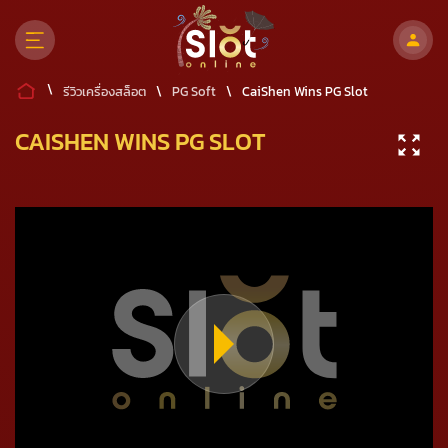
\
รีวิวเครื่องสล็อต
\
PG Soft
\
CaiShen Wins PG Slot
CAISHEN WINS PG SLOT