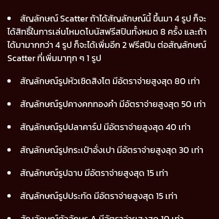
สัญลักษณ์ Scatter ถ้าได้สัญลักษณ์นี้ ขึ้นมา 4 รูป ก็จะ
ได้สิทธิ์ในการเล่นโหมดโบนัสฟรีสปินทั้งหมด 8 ครั้ง และถ้า
ได้มามากกว่า 4 รูป ก็จะได้เพิ่มอีก 2 ฟรีสปิน ต่อสัญลักษณ์
Scatter ที่เพิ่มมาทุก ๆ 1 รูป
สัญลักษณ์รูปหัวเชิดสิงโต มีอัตราจ่ายสูงสุด 80 เท่า
สัญลักษณ์รูปคางคกทองคำ มีอัตราจ่ายสูงสุด 50 เท่า
สัญลักษณ์รูปปลาคาร์ป มีอัตราจ่ายสูงสุด 40 เท่า
สัญลักษณ์รูปกระเป๋าอั่งเปา มีอัตราจ่ายสูงสุด 30 เท่า
สัญลักษณ์รูปฉาบ มีอัตราจ่ายสูงสุด 15 เท่า
สัญลักษณ์รูปประทัด มีอัตราจ่ายสูงสุด 15 เท่า
สัญลักษณ์ตัวอักษร A มีอัตราจ่ายสูงสุด 10 เท่า