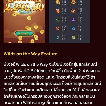
Wilds on the Way Feature
ฟีเจอร์ Wilds on the Way จะเป็นฟีเจอร์ที่สุ่มสัญลักษณ์
บางรูปในรีลที่ 2-5 ให้มีขนาดใหญ่ขึ้น กินพื้นที่ 2-4 ช่องตาม
แนวตั้งของตารางสล็อต และจะมีกรอบสีเงินใส่เอาไว้ ถ้า
สัญลักษณ์ในกรอบสีเงินถูกรางวัล ก็จะมีการสุ่มสัญลักษณ์
ใหม่ขึ้นมาในตำแหน่งเดิมและเปลี่ยนกรอบให้เป็นสีทอง และ
ถ้าสัญลักษณ์ในกรอบสีทองถูกรางวัลอีก ก็จะกลายเป็น
สัญลักษณ์ Wild หลายรูปขึ้นมาแทนที่กรอบสีทองอีกที