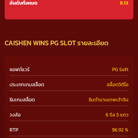
อันดับทั้งหมด
8.13
CAISHEN WINS PG SLOT
รายละเอียด
ซอฟต์แวร์
PG Soft
ประเภทเกมสล็อต
สล็อตวิดีโอ
ธีมเกมสล็อต
ธีมตำนานเทพเจ้าจีน
วงล้อ
6 รีล 5 แถว
RTP
96.92 %