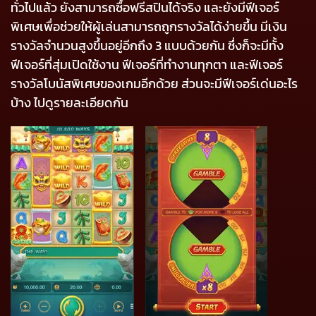
ทั่วไปแล้ว ยังสามารถซื้อฟรีสปินได้จริง และยังมีฟีเจอร์
พิเศษเพื่อช่วยให้ผู้เล่นสามารถถูกรางวัลได้ง่ายขึ้น มีเงิน
รางวัลจำนวนสูงขึ้นอยู่อีกถึง 3 แบบด้วยกัน ซึ่งก็จะมีทั้ง
ฟีเจอร์ที่สุ่มเปิดใช้งาน ฟีเจอร์ที่ทำงานทุกตา และฟีเจอร์
รางวัลโบนัสพิเศษของเกมอีกด้วย ส่วนจะมีฟีเจอร์เด่นอะไร
บ้าง ไปดูรายละเอียดกัน