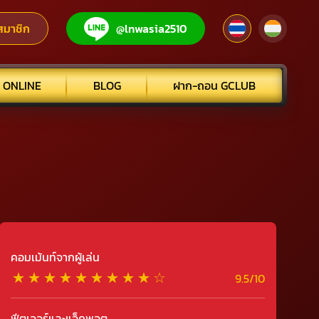
สมาชิก
@lnwasia2510
T ONLINE
BLOG
ฝาก-ถอน GCLUB
คอมเม้นท์จากผู้เล่น
★
☆
★
☆
★
☆
★
☆
★
☆
★
☆
★
☆
★
☆
★
☆
☆
9.5
/10
ฟีตเจอร์และแจ็คพอต