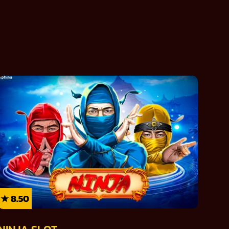
★
8.50