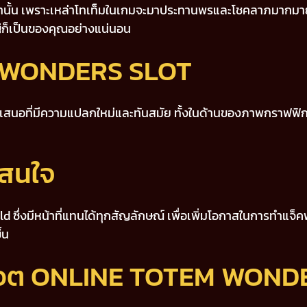
านั้น เพราะเหล่าโทเท็มในเกมจะมาประทานพรและโชคลาภมากมายให้แก
ก็เป็นของคุณอย่างแน่นอน
 WONDERS SLOT
ำเสนอที่มีความแปลกใหม่และทันสมัย ทั้งในด้านของภาพกราฟฟิกท
าสนใจ
d ซึ่งมีหน้าที่แทนได้ทุกสัญลักษณ์ เพื่อเพิ่มโอกาสในการทำแจ็คพ
้น
็อต
ONLINE
TOTEM WONDE