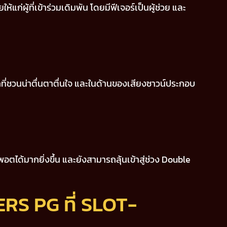
่ผู้ที่เข้าร่วมเดิมพัน โดยมีฟีเจอร์เป็นผู้ช่วย และ
ี่ชวนน่าตื่นตาตื่นใจ และในด้านของเสียงซาวน์ประกอบ
อตได้มากยิ่งขึ้น และยังสามารถลุ้นเข้าสู่ช่วง Double
RS PG
ที่
SLOT-