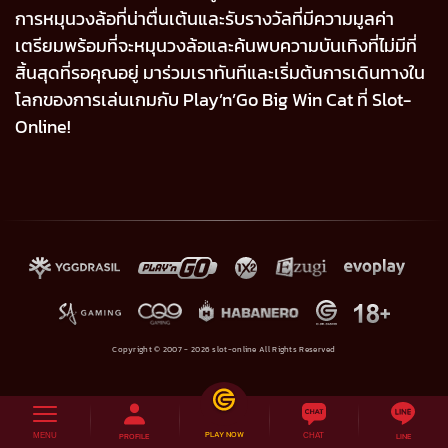
การหมุนวงล้อที่น่าตื่นเต้นและรับรางวัลที่มีความมูลค่า
เตรียมพร้อมที่จะหมุนวงล้อและค้นพบความบันเทิงที่ไม่มีที่
สิ้นสุดที่รอคุณอยู่ มาร่วมเราทันทีและเริ่มต้นการเดินทางใน
โลกของการเล่นเกมกับ Play’n’Go Big Win Cat ที่ Slot-
Online!
Copyright © 2007 -
2026
slot-online
All Rights Reserved
PLAY NOW
PROFILE
LINE
MENU
CHAT