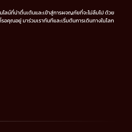
์ที่น่าตื่นเต้นและเข้าสู่การผจญภัยที่จะไม่ลืมไป ด้วย
ดที่รอคุณอยู่ มาร่วมเราทันทีและเริ่มต้นการเดินทางในโลก