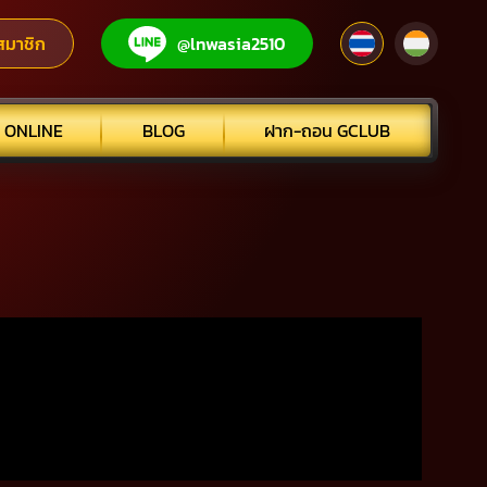
สมาชิก
@lnwasia2510
T ONLINE
BLOG
ฝาก-ถอน GCLUB