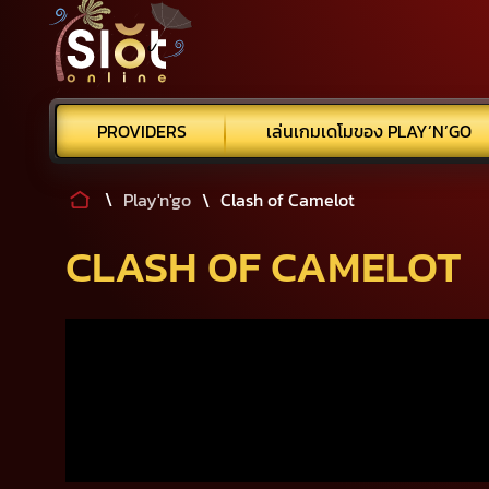
PROVIDERS
เล่นเกมเดโมของ PLAY’N’GO
\
Play'n'go
\
Clash of Camelot
CLASH OF CAMELOT