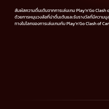
สัมผัสความตื่นเต้นจากการเล่นเกม Play’n’Go Clash of 
ด้วยการหมุนวงล้อที่น่าตื่นเต้นและรับรางวัลที่มีความมูล
ทางในโลกของการเล่นเกมกับ Play’n’Go Clash of Came