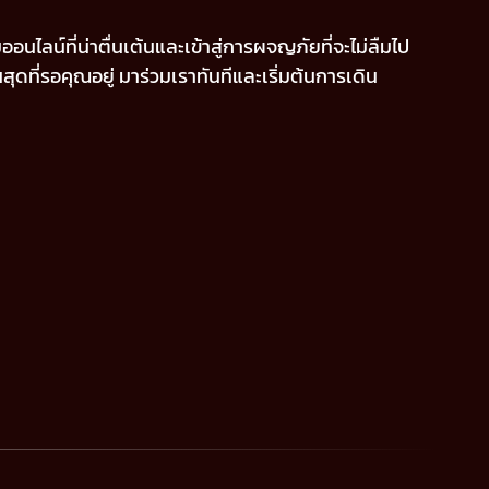
ไลน์ที่น่าตื่นเต้นและเข้าสู่การผจญภัยที่จะไม่ลืมไป
นสุดที่รอคุณอยู่ มาร่วมเราทันทีและเริ่มต้นการเดิน