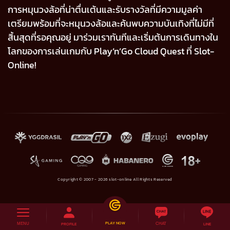
การหมุนวงล้อที่น่าตื่นเต้นและรับรางวัลที่มีความมูลค่า
เตรียมพร้อมที่จะหมุนวงล้อและค้นพบความบันเทิงที่ไม่มีที่
สิ้นสุดที่รอคุณอยู่ มาร่วมเราทันทีและเริ่มต้นการเดินทางใน
โลกของการเล่นเกมกับ Play’n’Go Cloud Quest ที่ Slot-
Online!
Copyright © 2007 -
2026
slot-online
All Rights Reserved
PLAY NOW
PROFILE
LINE
MENU
CHAT