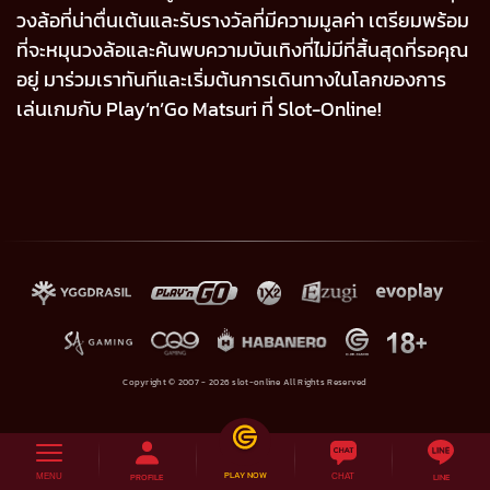
วงล้อที่น่าตื่นเต้นและรับรางวัลที่มีความมูลค่า เตรียมพร้อม
ที่จะหมุนวงล้อและค้นพบความบันเทิงที่ไม่มีที่สิ้นสุดที่รอคุณ
อยู่ มาร่วมเราทันทีและเริ่มต้นการเดินทางในโลกของการ
เล่นเกมกับ Play’n’Go Matsuri ที่ Slot-Online!
Copyright © 2007 -
2026
slot-online
All Rights Reserved
PLAY NOW
PROFILE
LINE
MENU
CHAT