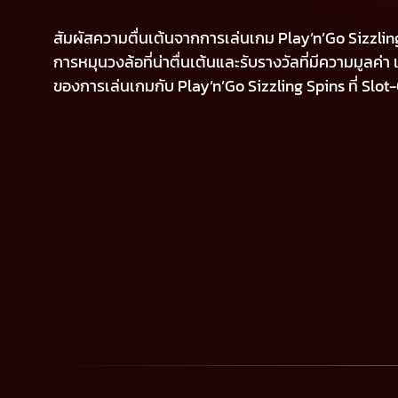
สัมผัสความตื่นเต้นจากการเล่นเกม Play’n’Go Sizzling 
การหมุนวงล้อที่น่าตื่นเต้นและรับรางวัลที่มีความมูลค่า
ของการเล่นเกมกับ Play’n’Go Sizzling Spins ที่ Slot