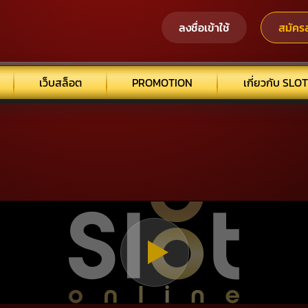
ลงชื่อเข้าใช้
สมัคร
เว็บสล็อต
PROMOTION
เกี่ยวกับ SLO