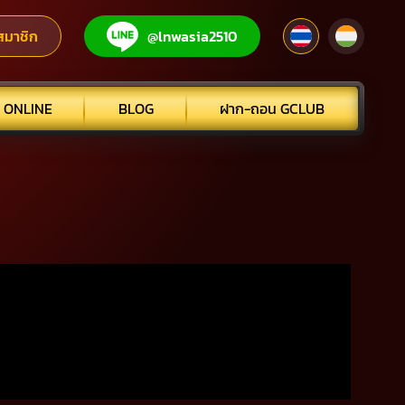
สมาชิก
@lnwasia2510
T ONLINE
BLOG
ฝาก-ถอน GCLUB