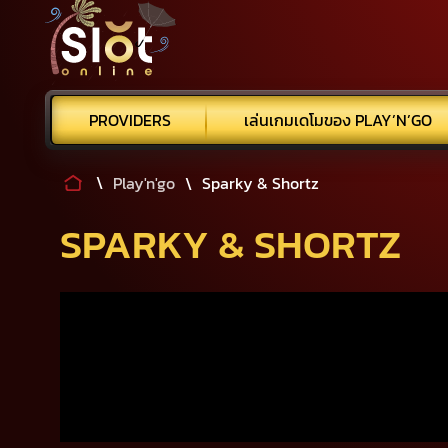
PROVIDERS
เล่นเกมเดโมของ PLAY’N’GO
\
Play'n'go
\
Sparky & Shortz
SPARKY & SHORTZ