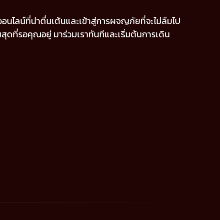
ลน์ที่น่าตื่นเต้นและเข้าสู่การผจญภัยที่จะไม่ลืมไป
นสุดที่รอคุณอยู่ มาร่วมเราทันทีและเริ่มต้นการเดิน