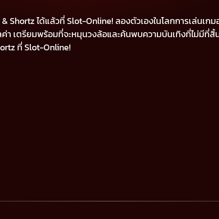
Shortz ได้แล้วที่ Slot-Online! ลองตัวเองในโลกการเล่นเกมออนไ
ค่า เตรียมพร้อมที่จะหมุนวงล้อและค้นพบความบันเทิงที่ไม่มีที่สิ้
tz ที่ Slot-Online!