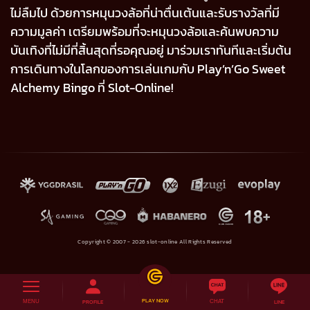
ไม่ลืมไป ด้วยการหมุนวงล้อที่น่าตื่นเต้นและรับรางวัลที่มี
ความมูลค่า เตรียมพร้อมที่จะหมุนวงล้อและค้นพบความ
บันเทิงที่ไม่มีที่สิ้นสุดที่รอคุณอยู่ มาร่วมเราทันทีและเริ่มต้น
การเดินทางในโลกของการเล่นเกมกับ Play’n’Go Sweet
Alchemy Bingo ที่ Slot-Online!
Copyright © 2007 -
2026
slot-online
All Rights Reserved
PLAY NOW
PROFILE
LINE
MENU
CHAT