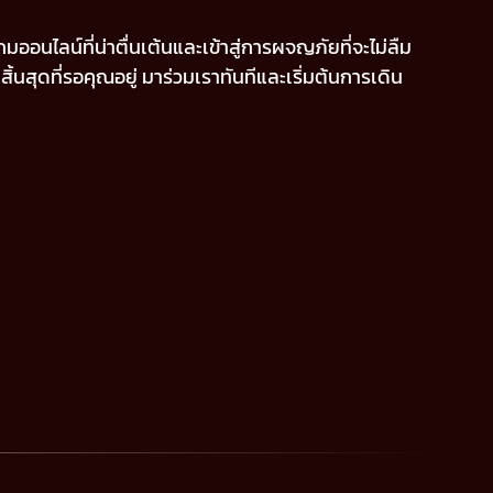
อนไลน์ที่น่าตื่นเต้นและเข้าสู่การผจญภัยที่จะไม่ลืม
สิ้นสุดที่รอคุณอยู่ มาร่วมเราทันทีและเริ่มต้นการเดิน