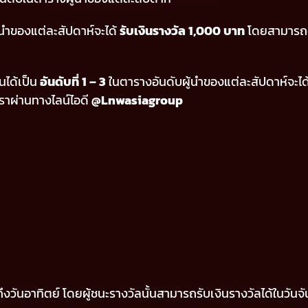
นำของแต่ละสัปดาห์จะได้
รับเงินรางวัล 1,000 บาท
โดยสามารถติ
นนได้เป็น
อันดับที่ 1 – 3
ในตารางอันดับผู้นำของแต่ละสัปดาห์จะได
ราผ่านทางไลน์ไอดี
@Lnwasiagroup
ันอาทิตย์ โดยผู้ชนะรางวัลนั้นสามารถรับเงินรางวัลได้ในวันจั