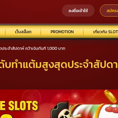
ลงชื่อเข้าใช้
สมัคร
เว็บสล็อต
PROMOTION
เกี่ยวกับ SLO
ุดประจำสัปดาห์ คว้าเงินทันที 1,000 บาท
นดับทำแต้มสูงสุดประจำสัปดาห