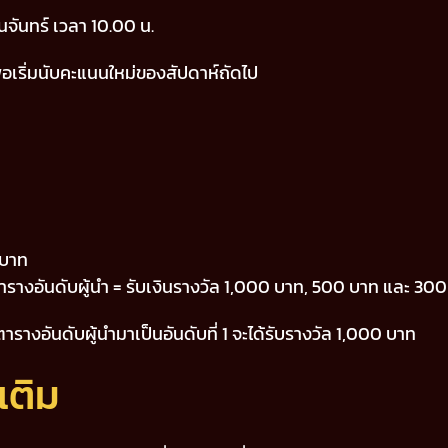
จันทร์ เวลา 10.00 น.
่อเริ่มนับคะแนนใหม่ของสัปดาห์ถัดไป
 บาท
 3 ในตารางอันดับผู้นำ = รับเงินรางวัล 1,000 บาท, 500 บาท และ 3
นตารางอันดับผู้นำมาเป็นอันดับที่ 1 จะได้รับรางวัล 1,000 บาท
เติม