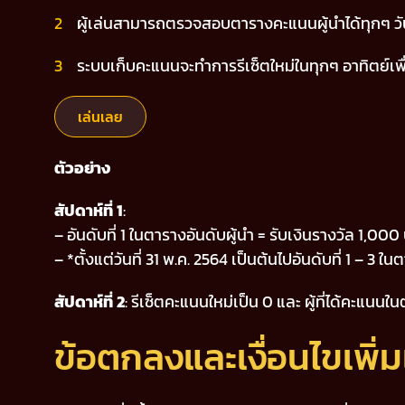
ผู้เล่นสามารถตรวจสอบตารางคะแนนผู้นำได้ทุกๆ วัน
ระบบเก็บคะแนนจะทำการรีเซ็ตใหม่ในทุกๆ อาทิตย์เพื
เล่นเลย
ตัวอย่าง
สัปดาห์ที่ 1
:
– อันดับที่ 1 ในตารางอันดับผู้นำ = รับเงินรางวัล 1,000
– *ตั้งแต่วันที่ 31 พ.ค. 2564 เป็นต้นไปอันดับที่ 1 –
สัปดาห์ที่ 2
: รีเซ็ตคะแนนใหม่เป็น 0 และ ผู้ที่ได้คะแนนใ
ข้อตกลงและเงื่อนไขเพิ่ม