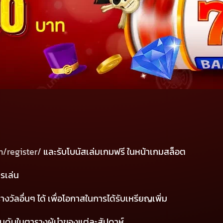
/register/
และรับโบนัสเล่มเกมฟรี ในหน้าเกมสล็อต
ารเล่น
งวัลอื่นๆ ได้ เพื่อโอกาสในการได้รับเหรียญเพิ่ม
อันดับในตารางผู้นำของแต่ละสัปดาห์