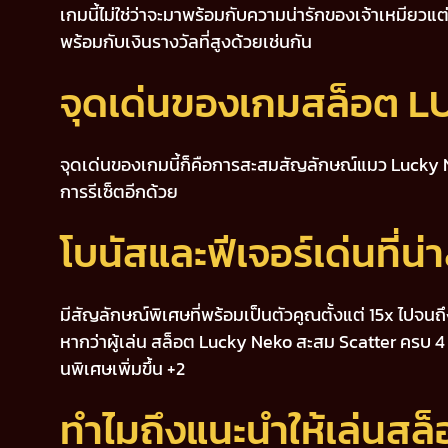
เกมนี้ไม่ใช่ว่าจะมาพร้อมกับความน่ารักของเจ้าเหมียวแต
พร้อมกับเงินรางวัลที่สูงด้วยเช่นกัน
จุดเด่นของเกมสล็อต 
จุดเด่นของเกมนี้ก็คือการสะสมสัญลักษณ์แมว Lucky Nek
การรีเซ็ตอีกด้วย
โบนัสและฟีเจอร์เด่นที่น่
มีสัญลักษณ์พิเศษที่พร้อมเป็นตัวคูณตั้งแต่ 15x ไปจนถึ
หากว่าผู้เล่น สล็อต Lucky Neko สะสม Scatter ครบ 4 ตัว
นพิเศษเพิ่มขึ้น +2
ทำไมถึงแนะนำให้เล่นส