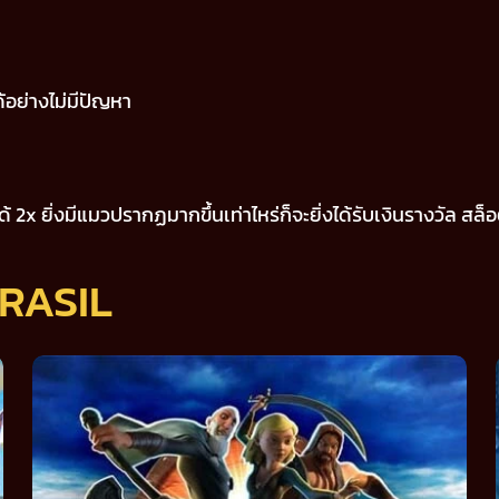
้อย่างไม่มีปัญหา
้ 2x ยิ่งมีแมวปรากฏมากขึ้นเท่าไหร่ก็จะยิ่งได้รับเงินรางวัล สล็อต
RASIL