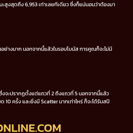
ะสูงสุดถึง 6,953 เท่าเลยทีเดียว ซึ่งก็แน่นอนว่าต้องมา
้นอย่างมาก นอกจากนี้แล้วในรอบโบนัส การคูณก็จะไม่มี
่งจะปรากฏตั้งแต่แถวที่ 2 ถึงแถวที่ 5 นอกจากนี้แล้ว
0 ครั้ง และยิ่งมี Scatter มากเท่าไหร่ ก็จะได้รับสปิ
-ONLINE.COM