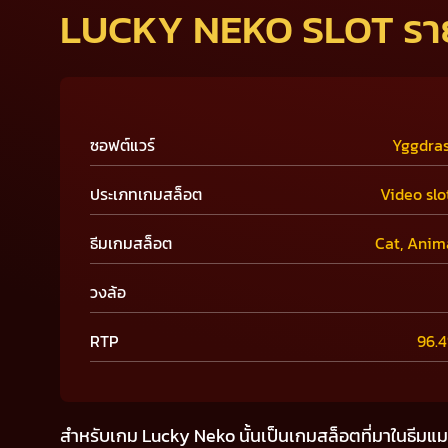
LUCKY NEKO SLOT
รา
ซอฟต์แวร์
Yggdras
ประเภทเกมสล็อต
Video slo
ธีมเกมสล็อต
Cat, Anim
วงล้อ
RTP
96.
สำหรับเกม Lucky Neko นั้นเป็นเกมสล็อตที่มาในธีมแมว