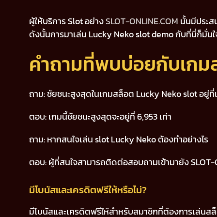
ผู้ให้บริการ Slot อย่าง
SLOT-ONLINE.COM
นั้นมีประส
ดังนั้นการมาเล่น Lucky Neko slot demo กับที่นี่ก็มั
คำถามที่พบบ่อยกับเก
ถาม: ชัยชนะสูงสุดในเกมสล็อต Lucky Neko slot อยู่ที่เ
ตอบ: เกมนี้ชัยชนะสูงสุดจะอยู่ที่ 6,953 เท่า
ถาม: หากสนใจเล่น slot Lucky Neko ต้องทำอย่างไร
ตอบ: ผู้ที่สนใจสามารถติดต่อสอบถามเข้ามายัง SLOT
มีโบนัสและเครดิตฟรีให้หรือไม่?
มีโบนัสและเครดิตฟรีให้สำหรับสมาชิกที่ต้องการเล่นส