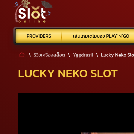
PROVIDERS
เล่นเกมเดโมของ PLAY’N’GO
\
รีวิวเครื่องสล็อต
\
Yggdrasil
\
Lucky Neko Slo
LUCKY NEKO SLOT