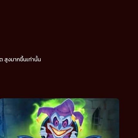
 สูงมากขึ้นเท่านั้น