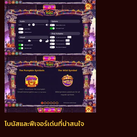
โบนัสและฟีเจอร์เด่นที่น่าสนใจ