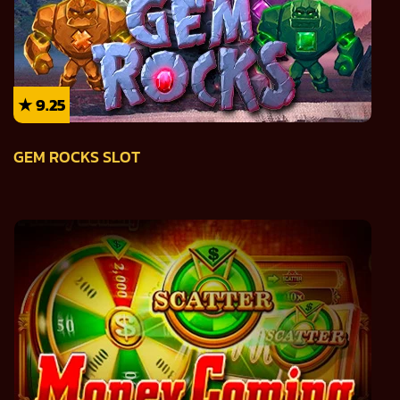
★
9.25
GEM ROCKS SLOT