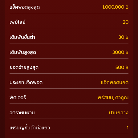
แจ็คพอตสูงสุด
1,000,000 ฿
เพย์ไลย์
20
เดิมพันขั้นต่ำ
30 ฿
เดิมพันสูงสุด
3000 ฿
ยอดจ่ายสูงสุด
500 ฿
ประเภทแจ็คพอต
แจ็คพอตปกติ
ฟีตเจอร์
ฟรีสปิน, ตัวคูณ
อัตราผันผวน
ปานกลาง
เหรียญขั้นต่ำต่อแถว
1