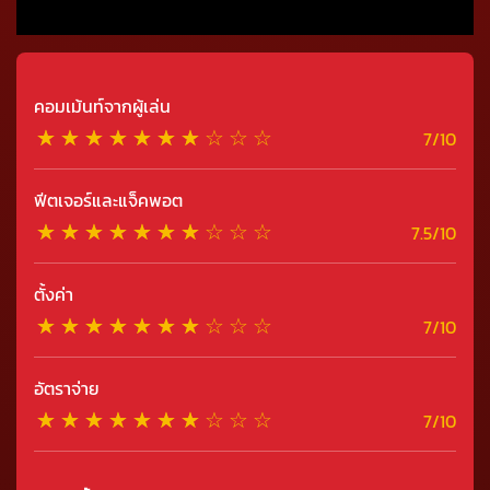
คอมเม้นท์จากผู้เล่น
★
☆
★
☆
★
☆
★
☆
★
☆
★
☆
★
☆
☆
☆
☆
7
/10
ฟีตเจอร์และแจ็คพอต
★
☆
★
☆
★
☆
★
☆
★
☆
★
☆
★
☆
☆
☆
☆
7.5
/10
ตั้งค่า
★
☆
★
☆
★
☆
★
☆
★
☆
★
☆
★
☆
☆
☆
☆
7
/10
อัตราจ่าย
★
☆
★
☆
★
☆
★
☆
★
☆
★
☆
★
☆
☆
☆
☆
7
/10