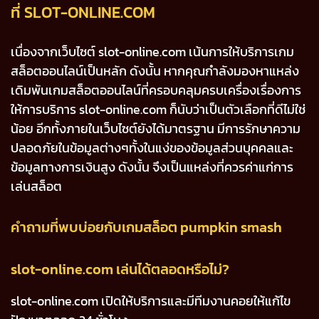
ที่ SLOT-ONLINE.COM
เนื่องจากเว็บไซต์ slot-online.com เน้นการให้บริการเกม
สล็อตออนไลน์เป็นหลัก ดังนั้น หากคุณกำลังมองหาแหล่ง
เดิมพันเกมสล็อตออนไลน์ที่ครอบคลุมครบเครื่องเรื่องการ
ให้การบริการ slot-online.com ก็นับว่าเป็นตัวเลือกที่ดีไม่ใช่
น้อย อีกทั้งภายในเว็บไซต์ยังได้มาตรฐาน มีการรักษาความ
ปลอดภัยในข้อมูลต่างๆทั้งในแง่ของข้อมูลส่วนบุคคลและ
ข้อมูลทางการเงินสูง ดังนั้น จึงเป็นแหล่งที่ควรค่าแก่การ
เล่นสล็อต
คำถามที่พบบ่อยกับเกมสล็อต pumpkin smash
slot-online.com เล่นได้ตลอดหรือไม่?
slot-online.com เปิดให้บริการและมีทีมงานคอยให้แก้ไข