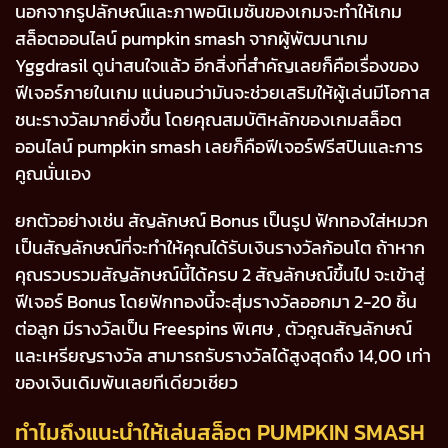
นอกจากรูปลักษณ์และภาพอนิเมชันของเกมจะทำให้เกม
สล็อตออนไลน์ pumpkin smash จากผู้พัฒนาเกม
Yggdrasil ดูน่าสนใจแล้ว อีกสิ่งที่สำคัญเลยก็คือเรื่องของ
ฟีเจอร์ภายในเกม แน่นอนว่ามันจะช่วยเสริมให้ผู้เล่นมีโอกาส
ชนะรางวัลมากยิ่งขึ้น โดยคุณสมบัติหลักของเกมสล็อต
ออนไลน์ pumpkin smash เลยก็คือฟีเจอร์ฟรีสปินและการ
คูณนั่นเอง
ยกตัวอย่างเช่น สัญลักษณ์ Bonus เป็นรูป ฟักทองใส่หมวก
เป็นสัญลักษณ์ที่จะทำให้คุณได้รับเงินรางวัลก้อนโต ถ้าหาก
คุณรวบรวมสัญลักษณ์นี้ได้ครบ 2 สัญลักษณ์ขึ้นไป จะเข้าสู่
ฟีเจอร์ Bonus โดยฟักทองนี้จะสุ่มรางวัลออกมา 2-20 ชิ้น
ต่อลูก มีรางวัลเป็น Freespins พิเศษ , ตัวคูณสัญลักษณ์
และเหรียญรางวัล สามารถรับรางวัลได้สูงสุดถึง 14,00 เท่า
ของเงินเดิมพันเลยทีเดียวเชียว
ทำไมถึงแนะนำให้เล่นสล็อต PUMPKIN SMASH