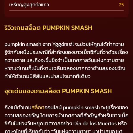
เหรียญสูงสุดต่อแถว
25
รีวิวเกมสล็อต PUMPKIN SMASH
pumpkin smash จาก Yggdrasil จะช่วยให้คุณได้ทำความ
รู้จักกับหนึ่งประเพณีที่สำคัญของชาวเม็กซิกันที่ว่าด้วยเรื่อง
ความตาย และถึงจะขึ้นชื่อว่าเป็นเทศกาลวันแห่งความตาย
หากแต่เกมก็เน้นที่งานเฉลิมฉลองมากกว่าด้านสยองขวัญ
ทำให้ตัวเกมมีสีสันและน่าสนใจมากทีเดียว
จุดเด่นของเกมสล็อต PUMPKIN SMASH
ถึงแม้ตัวเกม
สล็อต
ออนไลน์ pumpkin smash จะชูเรื่องของ
ความสยองขวัญ โดยการนำเทศกาลที่สำคัญสำหรับชาวเม็ก
ซิกันในช่วงวันหยุดเทศกาลอย่าง Dia de los Muertos หรือ
ภาษาไทยที่เรียกกันว่า “วันแห่งความตาย” มานำเสนอ แต่