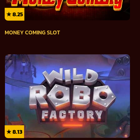
★
8.25
MONEY COMING SLOT
★
8.13