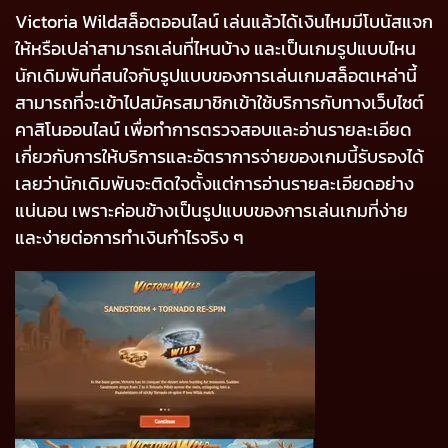
Victoria Wildสล็อตออนไลน์ เล่นแล้วได้เงินไหมมีโบนัสแจก
ให้หรือเปล่าสามารถเล่นที่ไหนบ้าง และเป็นเกมรูปแบบไหน
นักเดิมพันที่สนใจกับรูปแบบของการเล่นเกมสล็อตเหล่านี้
สามารถที่จะเข้าไปสมัครสมาชิกเข้าใช้บริการกับทางเว็บไซต์
คาสิโนออนไลน์ เพื่อทำการตรวจสอบและอ่านรายละเอียด
เกี่ยวกับการให้บริการและอัตราการจ่ายของเกมนี้รับรองได้
เลยว่านักเดิมพันจะติดใจตั้งแต่การอ่านรายละเอียดอย่าง
แน่นอน เพราะค่อนข้างเป็นรูปแบบของการเล่นเกมที่ง่าย
และง่ายต่อการทำเงินกำไรจริง ๆ