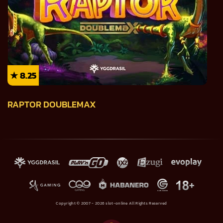
★
8.25
RAPTOR DOUBLEMAX
Copyright © 2007 -
2026
slot-online
All Rights Reserved