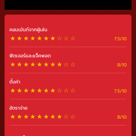
คอมเม้นท์จากผู้เล่น
★
☆
★
☆
★
☆
★
☆
★
☆
★
☆
★
☆
☆
☆
☆
7.5
/10
ฟีตเจอร์และแจ็คพอต
★
☆
★
☆
★
☆
★
☆
★
☆
★
☆
★
☆
★
☆
☆
☆
8
/10
ตั้งค่า
★
☆
★
☆
★
☆
★
☆
★
☆
★
☆
★
☆
☆
☆
☆
7.5
/10
อัตราจ่าย
★
☆
★
☆
★
☆
★
☆
★
☆
★
☆
★
☆
★
☆
☆
☆
8
/10