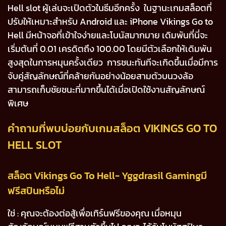
Hell slot ผู้เล่นจะเปิดตัวในธีมอีกครั้ง ในฐานะเกมสล็อตที่
ปรับให้เหมาะสำหรับ Android และ iPhone Vikings Go to
Hell มีหน้าจอที่เข้าใจง่ายและโบนัสมากมาย เดิมพันที่นี่จะ
เริ่มต้นที่ 0.01 เครดิตถึง 100.00 โดยมีตัวเลือกให้เดิมพัน
สูงสุดในการหมุนครั้งเดียว การชนะทันทีจะเกิดขึ้นเมื่อมีการ
จับคู่สัญลักษณ์ที่คล้ายกันอย่างน้อยสามตัวบนวงล้อ
สามารถเก็บชัยชนะที่มากขึ้นได้เมื่อเปิดใช้งานสัญลักษณ์
พิเศษ
คำถามที่พบบ่อยกับเกมสล็อต VIKINGS GO TO
HELL SLOT
สล็อต Vikings Go To Hell- Yggdrasil Gamingมี
ฟรีสปินหรือไม่
ใช่ : คุณจะต้องต่อสู้เพื่อเทิร์นฟรีของคุณ เมื่อหมุน