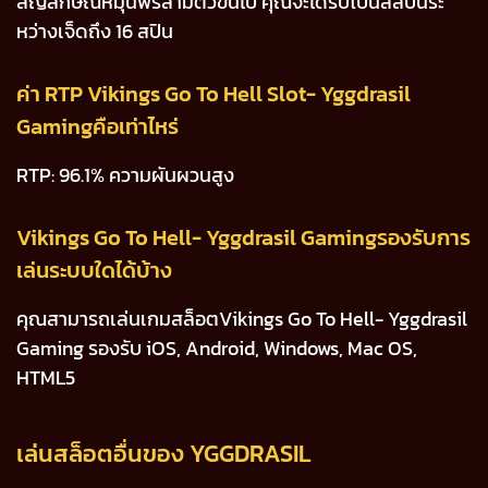
สัญลักษณ์หมุนฟรีสามตัวขึ้นไป คุณจะได้รับโบนัสสปินระ
หว่างเจ็ดถึง 16 สปิน
ค่า RTP Vikings Go To Hell Slot- Yggdrasil
Gamingคือเท่าไหร่
RTP: 96.1% ความผันผวนสูง
Vikings Go To Hell- Yggdrasil Gamingรองรับการ
เล่นระบบใดได้บ้าง
คุณสามารถเล่นเกมสล็อตVikings Go To Hell- Yggdrasil
Gaming
รองรับ iOS, Android, Windows, Mac OS,
HTML5
เล่นสล็อตอื่นของ
YGGDRASIL