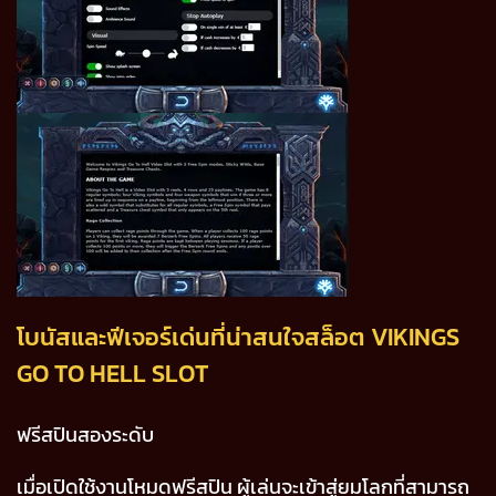
โบนัสและฟีเจอร์เด่นที่น่าสนใจสล็อต VIKINGS
GO TO HELL SLOT
ฟรีสปินสองระดับ
เมื่อเปิดใช้งานโหมดฟรีสปิน ผู้เล่นจะเข้าสู่ยมโลกที่สามารถ