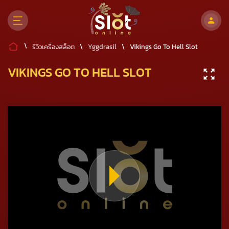
\
รีวิวเครื่องสล็อต
\
Yggdrasil
\
Vikings Go To Hell Slot
VIKINGS GO TO HELL SLOT