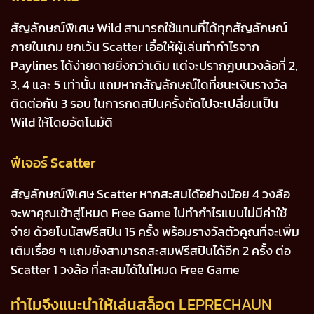
สัญลักษณ์พิเศษ Wild สามารถใช้แทนที่ได้ทุกสัญลักษณ์
ภายในเกม ยกเว้น Scatter เอื้อให้ผู้เล่นทำกำไรจาก
Paylines ได้ง่ายดายยิ่งกว่าเดิม แต่จะปรากฏบนวงล้อที่ 2,
3, 4 และ 5 เท่านั้น แถมหากสัญลักษณ์ใดที่ชนะเงินรางวัล
ติดต่อกัน 3 รอบ ในการกดสปินครั้งถัดไปจะเปลี่ยนเป็น
Wild ให้โดยอัตโนมัติ
ฟีเจอร์ Scatter
สัญลักษณ์พิเศษ Scatter หากสะสมได้อย่างน้อย 4 วงล้อ
จะพาคุณเข้าสู่โหมด Free Game ไปทำกำไรแบบไม่มีค่าใช้
จ่าย ด้วยโบนัสฟรีสปิน 15 ครั้ง พร้อมรางวัลตัวคูณที่จะเพิ่ม
เติมเรื่อย ๆ แถมยังสามารถสะสมฟรีสปินได้อีก 2 ครั้ง ต่อ
Scatter 1 วงล้อ ที่สะสมได้ในโหมด Free Game
ทำไมจึงแนะนำให้เล่นสล็อต
LEPRECHAUN