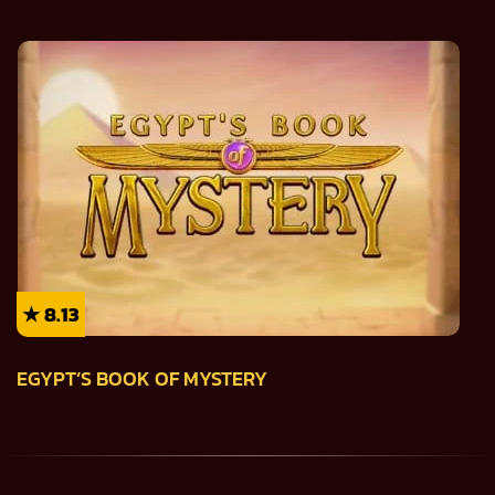
★
8.13
EGYPT’S BOOK OF MYSTERY