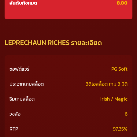
อันดับทั้งหมด
8.00
LEPRECHAUN RICHES
รายละเอียด
ซอฟต์แวร์
PG Soft
ประเภทเกมสล็อต
วิดีโอสล็อต เกม 3 มิติ
ธีมเกมสล็อต
Irish / Magic
วงล้อ
6
RTP
97.35%