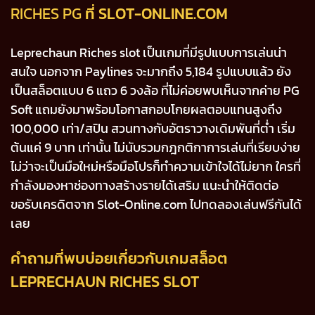
RICHES PG
ที่ SLOT-ONLINE.COM
Leprechaun Riches slot
เป็นเกมที่มีรูปแบบการเล่นน่า
สนใจ นอกจาก Paylines จะมากถึง 5,184 รูปแบบแล้ว ยัง
เป็นสล็อตแบบ 6 แถว 6 วงล้อ ที่ไม่ค่อยพบเห็นจากค่าย PG
Soft แถมยังมาพร้อมโอกาสกอบโกยผลตอบแทนสูงถึง
100,000 เท่า/สปิน สวนทางกับอัตราวางเดิมพันที่ต่ำ เริ่ม
ต้นแค่ 9 บาท เท่านั้น ไม่นับรวมกฎกติกาการเล่นที่เรียบง่าย
ไม่ว่าจะเป็นมือใหม่หรือมือโปรก็ทำความเข้าใจได้ไม่ยาก ใครที่
กำลังมองหาช่องทางสร้างรายได้เสริม แนะนำให้ติดต่อ
ขอรับเครดิตจาก Slot-Online.com ไปทดลองเล่นฟรีกันได้
เลย
คำถามที่พบบ่อยเกี่ยวกับเกมสล็อต
LEPRECHAUN RICHES SLOT