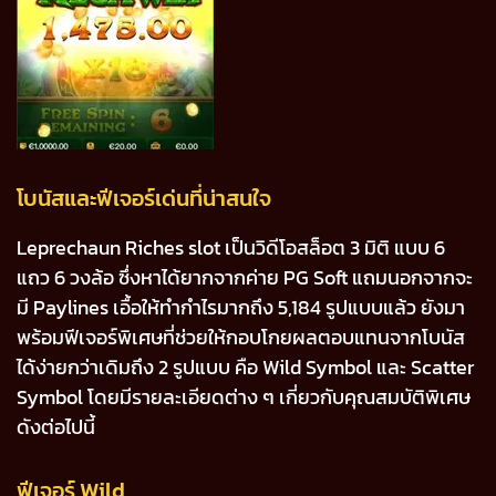
โบนัสและฟีเจอร์เด่นที่น่าสนใจ
Leprechaun Riches slot
เป็นวิดีโอสล็อต 3 มิติ แบบ 6
แถว 6 วงล้อ ซึ่งหาได้ยากจากค่าย PG Soft แถมนอกจากจะ
มี Paylines เอื้อให้ทำกำไรมากถึง 5,184 รูปแบบแล้ว ยังมา
พร้อมฟีเจอร์พิเศษที่ช่วยให้กอบโกยผลตอบแทนจากโบนัส
ได้ง่ายกว่าเดิมถึง 2 รูปแบบ คือ Wild Symbol และ Scatter
Symbol โดยมีรายละเอียดต่าง ๆ เกี่ยวกับคุณสมบัติพิเศษ
ดังต่อไปนี้
ฟีเจอร์ Wild