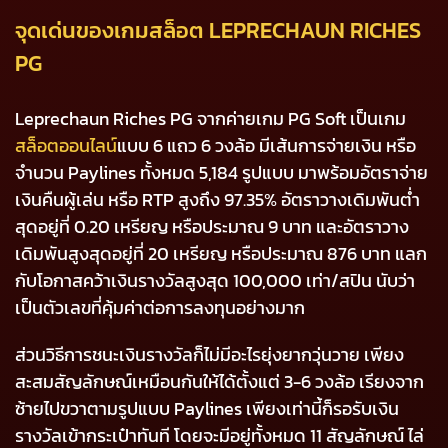
จุดเด่นของเกมสล็อต LEPRECHAUN RICHES
PG
Leprechaun Riches PG
จากค่ายเกม PG Soft เป็นเกม
สล็อตออนไลน์
แบบ 6 แถว 6 วงล้อ มีเส้นการจ่ายเงิน หรือ
จำนวน Paylines ทั้งหมด 5,184 รูปแบบ มาพร้อมอัตราจ่าย
เงินคืนผู้เล่น หรือ RTP สูงถึง 97.35% อัตราวางเดิมพันต่ำ
สุดอยู่ที่ 0.20 เหรียญ หรือประมาณ 9 บาท และอัตราวาง
เดิมพันสูงสุดอยู่ที่ 20 เหรียญ หรือประมาณ 876 บาท แลก
กับโอกาสคว้าเงินรางวัลสูงสุด 100,000 เท่า/สปิน นับว่า
เป็นตัวเลขที่คุ้มค่าต่อการลงทุนอย่างมาก
ส่วนวิธีการชนะเงินรางวัลก็ไม่มีอะไรยุ่งยากวุ่นวาย เพียง
สะสมสัญลักษณ์เหมือนกันให้ได้ตั้งแต่ 3-6 วงล้อ เรียงจาก
ซ้ายไปขวาตามรูปแบบ Paylines เพียงเท่านี้ก็รอรับเงิน
รางวัลเข้ากระเป๋าทันที โดยจะมีอยู่ทั้งหมด 11 สัญลักษณ์ ไล่