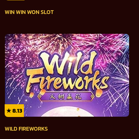
WIN WIN WON SLOT
★
8.13
WILD FIREWORKS