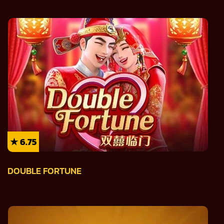
★
6.75
DOUBLE FORTUNE