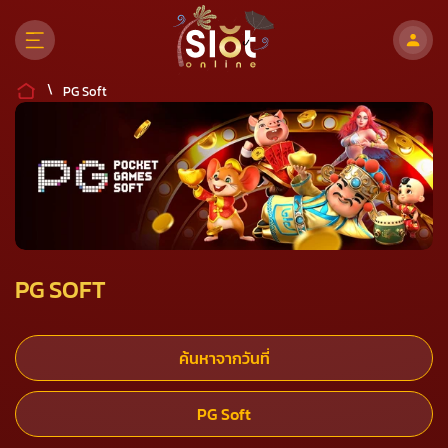
\
PG Soft
PG SOFT
ค้นหาจากวันที่
PG Soft