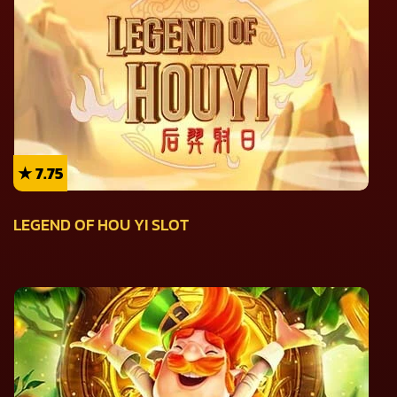
★
7.75
LEGEND OF HOU YI SLOT