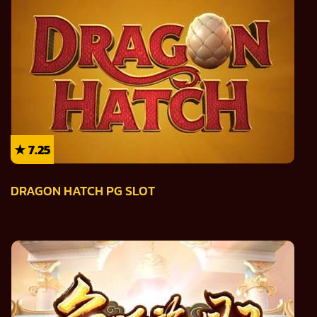
★
7.25
DRAGON HATCH PG SLOT