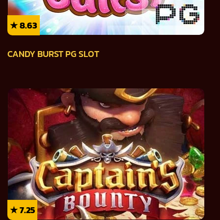
★
8.63
CANDY BURST PG SLOT
★
7.25